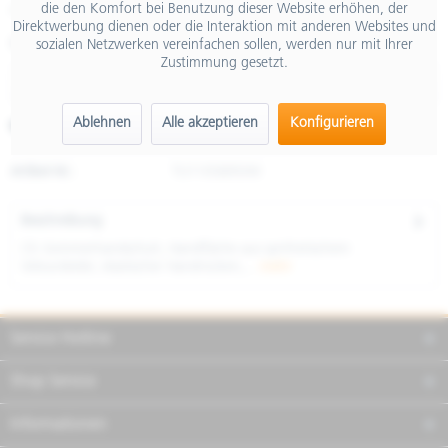
die den Komfort bei Benutzung dieser Website erhöhen, der
inkl. MwSt.
Direktwerbung dienen oder die Interaktion mit anderen Websites und
Größe
sozialen Netzwerken vereinfachen sollen, werden nur mit Ihrer
Zustimmung gesetzt.
Ablehnen
Alle akzeptieren
Konfigurieren
Merken
Teilen
Finanzierung
Artikel-Nr.:
TU1105895/M
Beschreibung
CE–Sommerhandschuh, Handfläche aus synthetischem
Veloursleder, elastischer Handrücken,...
mehr
Service Hotline
Shop Service
Informationen