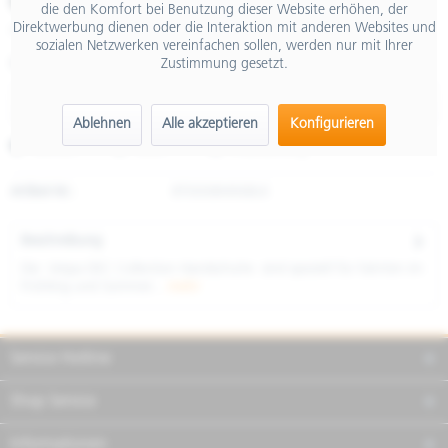
€ 69,00
die den Komfort bei Benutzung dieser Website erhöhen, der
Direktwerbung dienen oder die Interaktion mit anderen Websites und
inkl. MwSt.
sozialen Netzwerken vereinfachen sollen, werden nur mit Ihrer
Zustimmung gesetzt.
Größe
Ablehnen
Alle akzeptieren
Konfigurieren
Merken
Teilen
Finanzierung
Artikel-Nr.:
8T0008M06BLK
Beschreibung
Die Vespa DEC Collection Handschuhe sind speziell für Fahrten im
Frühling und Sommer...
mehr
Service Hotline
Shop Service
Informationen