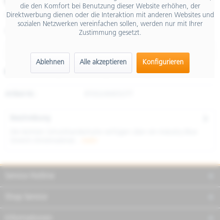
€ 69,00
die den Komfort bei Benutzung dieser Website erhöhen, der
Direktwerbung dienen oder die Interaktion mit anderen Websites und
inkl. MwSt.
sozialen Netzwerken vereinfachen sollen, werden nur mit Ihrer
Größe
Zustimmung gesetzt.
Ablehnen
Alle akzeptieren
Konfigurieren
Merken
Teilen
Finanzierung
Artikel-Nr.:
8T0024M05OTT
Beschreibung
Die leichten Schutzhandschuhe verfügen über ein Industry Blue
Stretch-Strickmaterial...
mehr
Service Hotline
Shop Service
Informationen