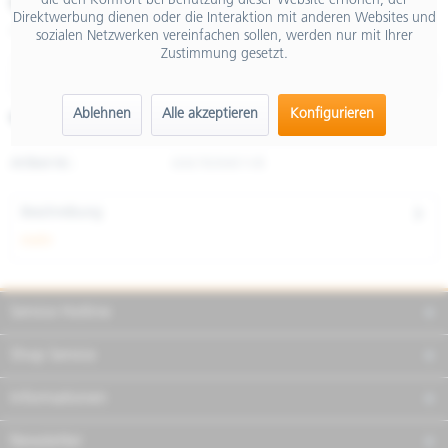
€ 259,00
die den Komfort bei Benutzung dieser Website erhöhen, der
Direktwerbung dienen oder die Interaktion mit anderen Websites und
inkl. MwSt.
sozialen Netzwerken vereinfachen sollen, werden nur mit Ihrer
Zustimmung gesetzt.
Ablehnen
Alle akzeptieren
Konfigurieren
Merken
Teilen
Finanzierung
Artikel-Nr.:
606783M01VB
Beschreibung
mehr
Service Hotline
Shop Service
Informationen
Newsletter