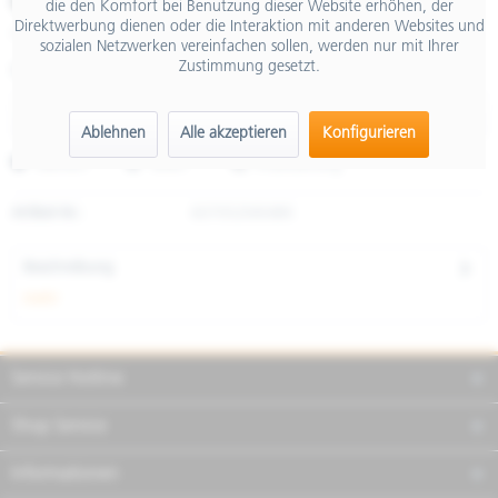
€ 79,90
die den Komfort bei Benutzung dieser Website erhöhen, der
Direktwerbung dienen oder die Interaktion mit anderen Websites und
inkl. MwSt.
sozialen Netzwerken vereinfachen sollen, werden nur mit Ihrer
Zustimmung gesetzt.
Größe
Ablehnen
Alle akzeptieren
Konfigurieren
Merken
Teilen
Finanzierung
Artikel-Nr.:
607052M04BK
Beschreibung
mehr
Service Hotline
Shop Service
Informationen