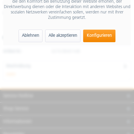
die den Komfort bei Benutzung dieser Website erhöhen, der
inkl. MwSt.
Direktwerbung dienen oder die Interaktion mit anderen Websites und
sozialen Netzwerken vereinfachen sollen, werden nur mit Ihrer
Größe
Zustimmung gesetzt.
Ablehnen
Alle akzeptieren
Konfigurieren
Merken
Teilen
Finanzierung
Artikel-Nr.:
607638M01MB
Beschreibung
mehr
Service Hotline
Shop Service
Informationen