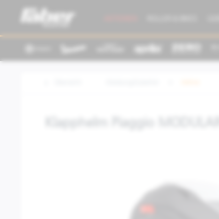
AKTIONEN
ROLLER & BIKES
GE
Übersicht
Kleidung/Zubehör
Helme
Klapphelm Piaggio MODULA