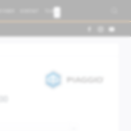
R FABER
KONTAKT
TEAM

00