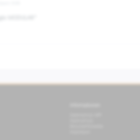
Opaco 93/B
aggio MODULAR"
Informationen
Datenschutz APP
Datenschutz
Benutzerhinweise
Impressum