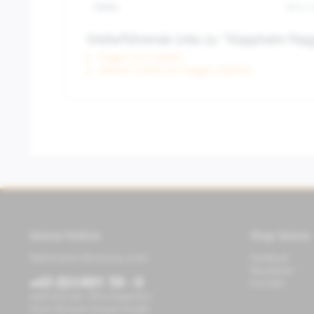
Farbe:
Nero 
Weiterführende Links zu "Klapphelm Pi
Fragen zum Artikel?
Weitere Artikel von Piaggio Zubehör
Service Hotline
Shop Service
Telefonische Beratung unter:
Feedback
Newsletter
+43 (0)1/491 59 - 0
Kontakt
während der Öffnungszeiten
Store Richard-Strauss-Straße