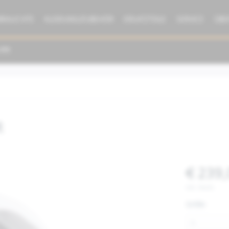
BRAUCHTE
KLEIDUNG/ZUBEHÖR
ERSATZTEILE
SERVICE
ÜBE
R
€ 239,
inkl. MwSt.
Größe