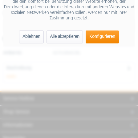
die den Komfort bei Benutzung dieser Website erhöhen, der
inkl. MwSt.
Direktwerbung dienen oder die Interaktion mit anderen Websites und
sozialen Netzwerken vereinfachen sollen, werden nur mit Ihrer
Größe
Zustimmung gesetzt.
Ablehnen
Alle akzeptieren
Konfigurieren
Merken
Teilen
Finanzierung
Artikel-Nr.:
607638M03BL
Beschreibung
mehr
Service Hotline
Shop Service
Informationen