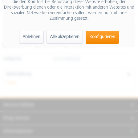
€ 279,00
die den Komfort bei Benutzung dieser Website erhöhen, der
Direktwerbung dienen oder die Interaktion mit anderen Websites und
inkl. MwSt.
sozialen Netzwerken vereinfachen sollen, werden nur mit Ihrer
Zustimmung gesetzt.
Größe
Ablehnen
Alle akzeptieren
Konfigurieren
Merken
Teilen
Finanzierung
Artikel-Nr.:
607814M03JB
Beschreibung
mehr
Service Hotline
Shop Service
Informationen