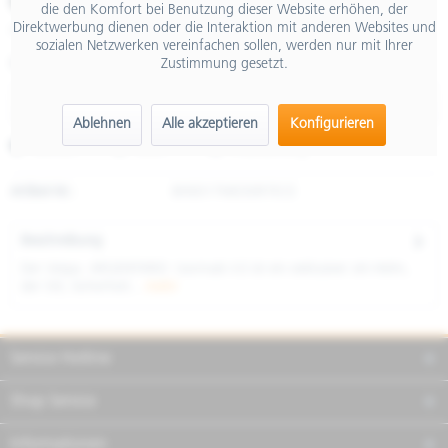
€ 298,99
die den Komfort bei Benutzung dieser Website erhöhen, der
Direktwerbung dienen oder die Interaktion mit anderen Websites und
inkl. MwSt.
sozialen Netzwerken vereinfachen sollen, werden nur mit Ihrer
Zustimmung gesetzt.
Größe
Ablehnen
Alle akzeptieren
Konfigurieren
Merken
Teilen
Finanzierung
Artikel-Nr.:
8H0017M030R7ECE
Beschreibung
Der Vespa ARGENTARIO (vormals VJ) ist ein exklusiver Jet-Helm,
der Stil, Sicherheit...
mehr
Service Hotline
Shop Service
Informationen