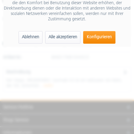
€ 298,99
die den Komfort bei Benutzung dieser Website erhöhen, der
Direktwerbung dienen oder die Interaktion mit anderen Websites und
inkl. MwSt.
sozialen Netzwerken vereinfachen sollen, werden nur mit Ihrer
Zustimmung gesetzt.
Größe
Ablehnen
Alle akzeptieren
Konfigurieren
Merken
Teilen
Finanzierung
Artikel-Nr.:
8H0017M010VKECE
Beschreibung
Der Vespa ARGENTARIO (vormals VJ) ist ein exklusiver Jet-Helm,
der Stil, Sicherheit...
mehr
Service Hotline
Shop Service
Informationen