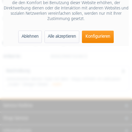
€ 379,00
die den Komfort bei Benutzung dieser Website erhöhen, der
Direktwerbung dienen oder die Interaktion mit anderen Websites und
inkl. MwSt.
sozialen Netzwerken vereinfachen sollen, werden nur mit Ihrer
Zustimmung gesetzt.
Größe
Ablehnen
Alle akzeptieren
Konfigurieren
Merken
Teilen
Finanzierung
Artikel-Nr.:
8H0029M01D24ECE
Beschreibung
Unterstreiche deinen Style mit dem Vespa Jethelm im exklusiven
„Snake“-Design! Dieser...
mehr
Service Hotline
Shop Service
Informationen