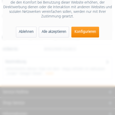
€ 379,00
die den Komfort bei Benutzung dieser Website erhöhen, der
Direktwerbung dienen oder die Interaktion mit anderen Websites und
inkl. MwSt.
sozialen Netzwerken vereinfachen sollen, werden nur mit Ihrer
Zustimmung gesetzt.
Größe
Ablehnen
Alle akzeptieren
Konfigurieren
Merken
Teilen
Finanzierung
Artikel-Nr.:
8H0029M01D24ECE
Beschreibung
Unterstreiche deinen Style mit dem Vespa Jethelm im exklusiven
„Snake“-Design! Dieser...
mehr
Service Hotline
Shop Service
Informationen