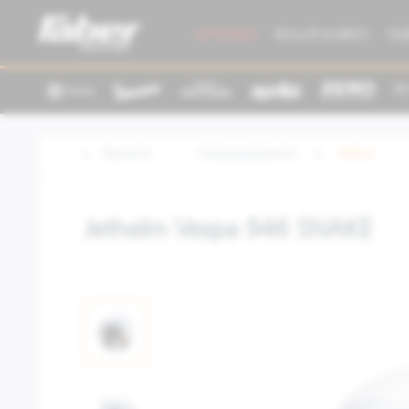
AKTIONEN
ROLLER & BIKES
GE
Übersicht
Kleidung/Zubehör
Helme
Jethelm Vespa 946 SNAKE