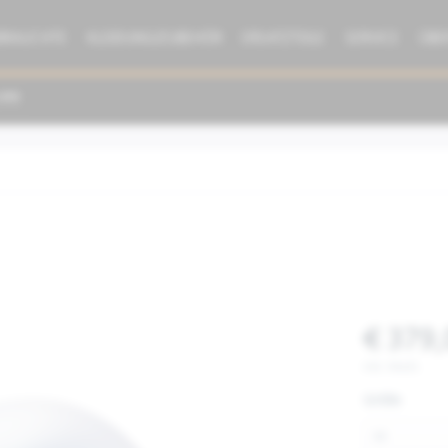
BRAUCHTE
KLEIDUNG/ZUBEHÖR
ERSATZTEILE
SERVICE
ÜBE
€ 379,
inkl. MwSt.
Größe