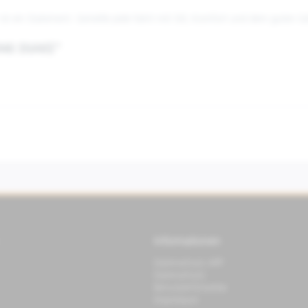
 ist ein Statement. Genieße jede Fahrt mit Stil, Komfort und dem guten Ge
 946 SNAKE"
Informationen
Datenschutz APP
Datenschutz
Benutzerhinweise
Impressum