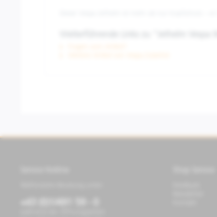
Dieser Vespa Jethelm ist mehr als nur Kopfschutz – er
Weiterführende Links zu "Jethelm Vespa
Fragen zum Artikel?
Weitere Artikel von Vespa Zubehör
Service Hotline
Shop Service
Telefonische Beratung unter:
Feedback
Newsletter
+43 (0)1/491 59 - 0
Kontakt
während der Öffnungszeiten