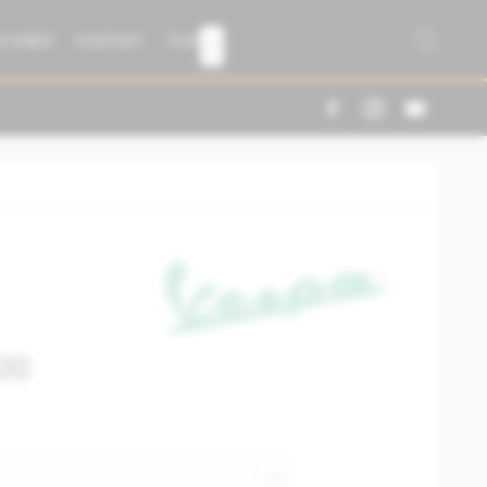
R FABER
KONTAKT
TEAM

00