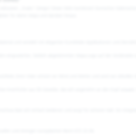
46 SNAKE"
exklusiven „Snake“-Design! Dieser Helm kombiniert ikonischen italienis
eiter für deine Vespa und darüber hinaus.
terial und veredelt mit eleganten Kunstleder-Applikationen und Ziernäh
em eingravierten, farblich abgestimmten Vespa-Logo auf der Vorderseit
ratzfeste 2mm Visier schützt vor Wind und Wetter und wird von stilvolle
ive Innenfutter aus 3D-Gewebe, das sich angenehm an den Kopf anpasst. 
hluss lässt sich einfach bedienen und sorgt für sicheren Halt. Ein integrie
uellen und strengen europäischen Norm ECE 22.06.