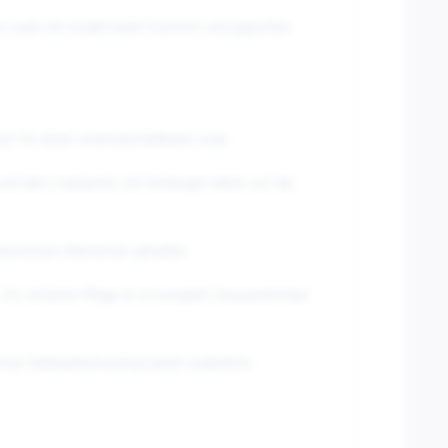
chen Look mit modernstem Komfort und geprüfter
ten für einen unverwechselbaren Look.
e und dem markanten 3D-Schlangen-Motiv auf der
n Aluminium-Elementen gehalten.
Für einfache Pflege ist es komplett herausnehmbar
rter Diebstahlschutzring bietet zusätzliche