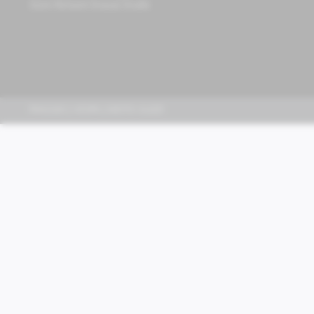
Store Richard-Strauss-Straße
PIAGGIO | VESPA | MOTO GUZZI