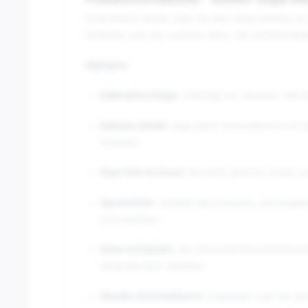
Produktinformationen "Jethelm Vespa 9
Unterstreiche deinen Style mit dem
Vespa Jethelm im 
Sicherheit nach der neuesten Norm. Der perfekte Begl
Highlights:
Italienisches Design:
Gefertigt aus robustem ABS-Ma
Exklusive Details:
Zeige deine Verbundenheit mit d
Rückseite.
Klare Sicht & Schutz:
Das leicht getönte (Fumé), k
Top-Komfort:
Genieße das innovative, atmungsakt
und waschbar.
Sicher & Praktisch:
Der mikrometrische Ratschenversc
Sicherheit beim Abstellen.
Neueste Sicherheitsnorm:
Zugelassen nach der akt