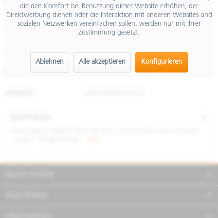
€ 379,00
die den Komfort bei Benutzung dieser Website erhöhen, der
Direktwerbung dienen oder die Interaktion mit anderen Websites und
inkl. MwSt.
sozialen Netzwerken vereinfachen sollen, werden nur mit Ihrer
Größe
Zustimmung gesetzt.
Ablehnen
Alle akzeptieren
Konfigurieren
Merken
Teilen
Finanzierung
Artikel-Nr.:
8H0029M05D24ECE
Beschreibung
Unterstreiche deinen Style mit dem Vespa Jethelm im exklusiven
„Snake“-Design! Dieser...
mehr
Service Hotline
Shop Service
Informationen