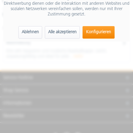
€ 30,00
Direktwerbung dienen oder die Interaktion mit anderen Websites und
sozialen Netzwerken vereinfachen sollen, werden nur mit Ihrer
inkl. MwSt.
Zustimmung gesetzt.
Merken
Teilen
Finanzierung
Artikel-Nr.:
AK802283
Ablehnen
Alle akzeptieren
Konfigurieren
Beschreibung
Eine sehr bequeme und modische Baseballkappe. Leicht,
anpassungsfähig und ideal für jede...
mehr
Service Hotline
Shop Service
Informationen
Newsletter