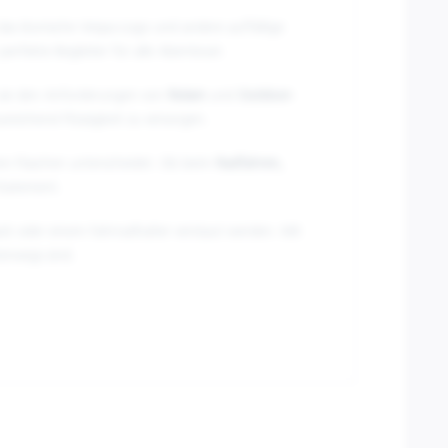
das ikonische Vespa-Logo und andere auffällige
erfekte Begleiter für alle Abenteuer.
ss sie den Anforderungen von
Reisen
und
Outdoor-
reichend Flüssigkeit zu versorgen.
ren Flaschen unterscheidet. Ob beim
Radfahren,
Statement.
sack oder einem Fahrradhalter verstaut werden. Mit
terwegs sind.