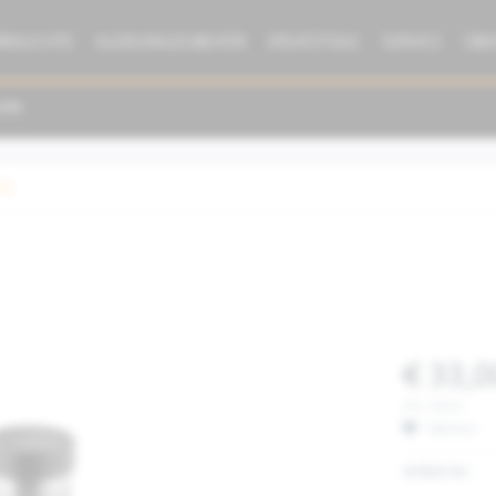
BRAUCHTE
KLEIDUNG/ZUBEHÖR
ERSATZTEILE
SERVICE
ÜBE
ng
€ 33,0
inkl. MwSt.
Merken
Artikel-Nr.: