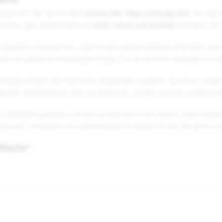
asche"
essoire für alle, die mit dem
Fahrrad oder Vespa unterwegs sind.
Sie trägt 
ische, aber stilvolle Flasche ist
leicht, robust und kompakt
und damit der p
he überallhin mitzunehmen, während das haltbare Material sicherstellt, da
tet sie ausreichend Fassungsvermögen, um Sie bei Ihren Ausflügen mit aus
tails verleihen der Flasche ein einzigartiges Aussehen, das sie von ande
pa DEC Trinkflasche ist nicht nur funktional, sondern auch ein modisches 
 von Aktivitäten geeignet und kann problemlos in einer Tasche, einem Ruck
Vespa DEC Trinkflasche ein unverzichtbares Accessoire für alle, die gerne un
flasche"