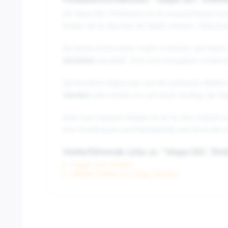
Produktinformationen "Vespa DEC Trinkfl
Die Vespa DEC Trinkflasche ist ein unverzichtbares Acc
Details, die an das Erbe der Marke erinnern. Diese prakt
Die leichte Konstruktion macht es einfach, die Flasc
Aktivitäten
standhält. Trotz ihrer kompakten Größe bie
Das ikonische Vespa-Logo und die markanten Marken-De
Wandern
oder einfach nur auf einem Ausflug, die Ves
Dank ihres robusten Designs ist sie für eine Vielzahl
ihrer Kombination aus Praktikabilität und Stil ist die 
Weiterführende Links zu "Vespa DEC Trink
Fragen zum Artikel?
Weitere Artikel von Vespa Zubehör