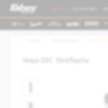
AKTIONEN
ROLLER & BIKES
GE
Übersicht
Kleidung/Zubehör
Merchandisi
Vespa DEC Trinkflasche