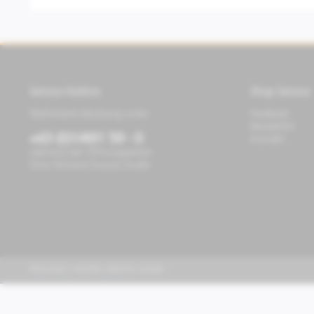
Service Hotline
Shop Service
Telefonische Beratung unter:
Feedback
Newsletter
+43 (0)1/491 59 - 0
Kontakt
während der Öffnungszeiten
Store Richard-Strauss-Straße
PIAGGIO | VESPA | MOTO GUZZI