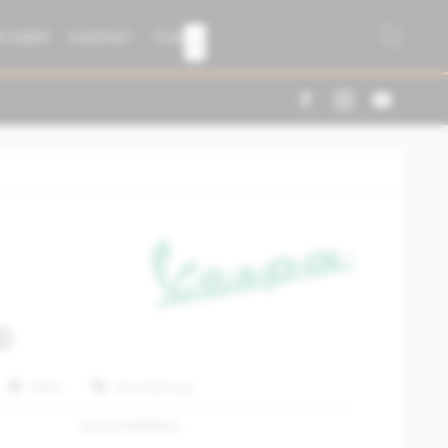
R FABER
KONTAKT
TEAM

0
Teilen
Finanzierung
8L0033MNNBLD