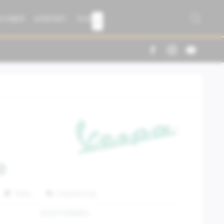
R FABER
KONTAKT
TEAM

0
Teilen
Finanzierung
8L0031MNNBLK