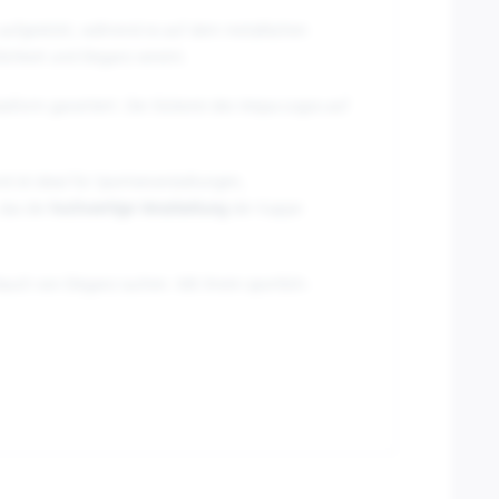
 aufgestickt, während es auf dem metallischen
lichkeit und Eleganz vereint.
form garantiert. Die Stickerei des Vespa-Logos auf
nd ist ideal für Sportveranstaltungen,
 das die
hochwertige Verarbeitung
der Kappe
Hauch von Eleganz suchen. Mit ihrem sportlich-