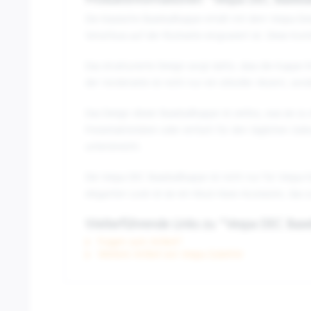
Produktinformationen "Vespa DEC Baseba
Die klassische Baseballkappe erhält mit dem Vespa-De
Verschluss auf der Rückseite eingraviert ist. Diese Ko
Das strukturierte Design sorgt dafür, dass die Kappe
der Vorderseite ist nicht nur ein stilvoller Akzent, so
Das Design dieser Baseballkappe ist zeitlos, was sie zu
Freizeitaktivitäten oder einfach für den täglichen Gebr
unterstreicht.
Die Vespa DEC Baseballkappe ist nicht nur für Vespa-F
eleganten Look ist sie ein Must-Have-Accessoire, das zu
Weiterführende Links zu "Vespa DEC Base
Fragen zum Artikel?
Weitere Artikel von Vespa Zubehör