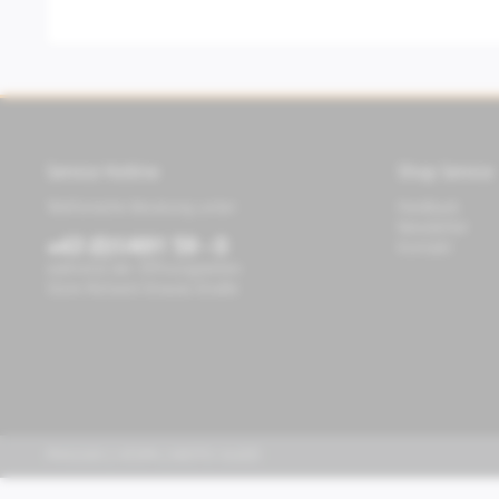
Service Hotline
Shop Service
Telefonische Beratung unter:
Feedback
Newsletter
+43 (0)1/491 59 - 0
Kontakt
während der Öffnungszeiten
Store Richard-Strauss-Straße
PIAGGIO | VESPA | MOTO GUZZI