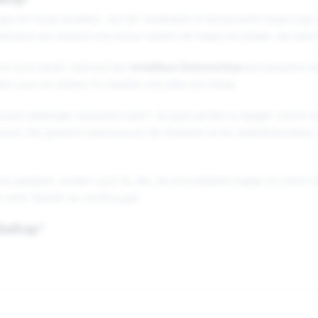
llcap"
sign ein neues Aussehen. Auf der Vorderseite ist das ikonische Vespa-Logo
mbination aus Stickerei und Gravur verleiht der Kappe ein Design, das Sport
 ihre Form behält, während der
verstellbare Rückverschluss
eine bequeme Pass
ndern auch ein Zeichen für Qualität und Liebe zum Detail.
 einem vielseitigen Accessoire macht. Sie passt perfekt zu lässigen Outfits u
auch. Der gravierte Verschluss auf der Rückseite ist ein zusätzliches Detail,
ans geeignet, sondern auch für alle, die eine klassische Kappe mit einem 
 einer Vielzahl von Outfits passt.
ballcap"