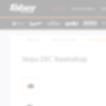
AKTIONEN
ROLLER & BIKES
GE
Übersicht
Kleidung/Zubehör
Merchandisi
Vespa DEC Baseballcap