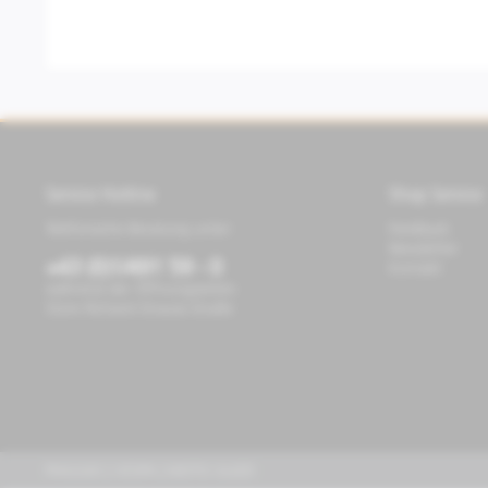
Service Hotline
Shop Service
Telefonische Beratung unter:
Feedback
Newsletter
+43 (0)1/491 59 - 0
Kontakt
während der Öffnungszeiten
Store Richard-Strauss-Straße
PIAGGIO | VESPA | MOTO GUZZI