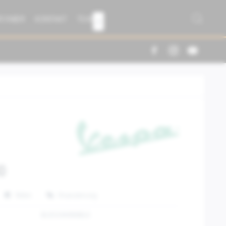
R FABER
KONTAKT
TEAM

0
Teilen
Finanzierung
8L0034MNNBLK