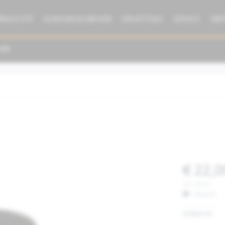
BRAUCHTE
KLEIDUNG/ZUBEHÖR
ERSATZTEILE
SERVICE
ÜBE
€ 22,0
inkl. MwSt.
Merken
Artikel-Nr.: