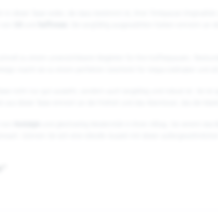
 in dieser Tasse wider, die dazu bestimmt ist, Ihrer Trinkpause Originalität 
k von
Stil
und
Raffinesse
. Die sorgfältig ausgewählten Farben erinnern an d
chnell zu einem unverzichtbaren Begleiter für Ihre Kaffeepausen, Teestund
Design macht sie zu einem perfekten Geschenk für Vespa-Liebhaber und all
asse nicht nur gut aussieht, sondern auch langlebig und robust ist. Sie is
aus dieser Tasse erinnert an die Freiheit und das Abenteuer, das die Mark
l von
Nostalgie
und gleichzeitig Modernität in Ihren Alltag. Sie vereint das 
nwart. Gönnen Sie sich eine stilvolle Auszeit mit dieser außergewöhnliche
e"