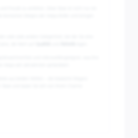
und Freude zu verleihen. Diese Tasse ist nicht nur ein
ie ikonischen Designs der Vespa-Roller und bringen
en oder jede andere Gelegenheit, bei der Sie eine
 jene, die Wert auf
Qualität
und
Ästhetik
legen.
t spülmaschinenfest und mikrowellengeeignet, was ihre
e Vespa seit Jahrzehnten symbolisiert.
Beste aus beiden Welten – die klassische Eleganz
n Tasse und lassen Sie sich von ihrem Charme