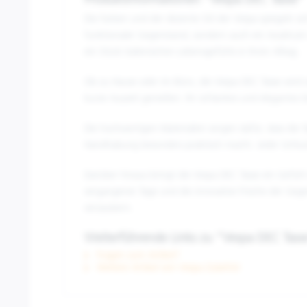
Produktinformationen "Vespa DEC Tasse"
Die Farben und der dezente Stil der Vespa spiegeln sich
funktionaler Gegenstand, sondern auch ein Ausdruc
ein Stück italienischen Lebensgefühls in Ihren Alltag.
Ob zu Hause oder im Büro, die Vespa DEC Tasse wird s
kurze Auszeit genießen. Ihr schlankes und elegantes 
Die hochwertigen Materialien sorgen dafür, dass die T
Handhabung besonders praktisch macht. Jeder Schluck 
Darüber hinaus bringt die Vespa DEC Tasse ein Gefüh
vergangener Tage und die innovative Frische der Gege
verzaubern.
Weiterführende Links zu "Vespa DEC Tass
Fragen zum Artikel?
Weitere Artikel von Vespa Zubehör