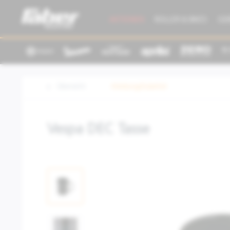
AKTIONEN
ROLLER & BIKES
GE
Übersicht
Kleidung/Zubehör
Vespa DEC Tasse