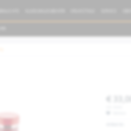
BRAUCHTE
KLEIDUNG/ZUBEHÖR
ERSATZTEILE
SERVICE
ÜBE
ng
€ 33,0
inkl. MwSt.
Merken
Artikel-Nr.: