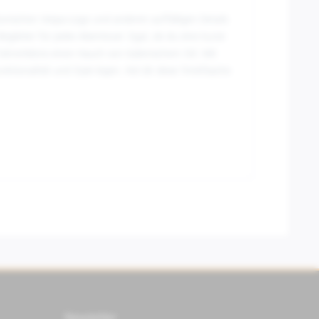
ikonischen Vespa-Logo und anderen auffälligen Details
Begleiter für jedes Abenteuer. Egal, ob du eine kurze
Fahrerlebnis einen Hauch von italienischem Stil. Mit
tionalität und Style legen. Hol dir diese Trinkflasche