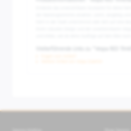
Produktinformationen "Vespa RED Trinkfl
Entdecke das unverzichtbare Accessoire für deine Fahr
der Markengeschichte versehen. Leicht, langlebig und 
Fahrt in der Stadt unternimmst oder dich auf eine läng
ihrem robusten Design und der unverkennbaren Vespa RE
und erlebe, wie sie deine Ausflüge auf dem Bike no
Weiterführende Links zu "Vespa RED Trink
Fragen zum Artikel?
Weitere Artikel von Vespa Zubehör