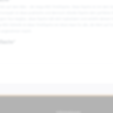
asche"
ten auf dem Bike - die Vespa RED Trinkflasche. Diese Flasche ist mit dem 
kompakt ist diese praktische und dennoch stilvolle Flasche dein perfekter 
ere Tour begibst, diese Flasche hält dich hydratisiert und verleiht deinem 
D Ästhetik ist diese Trinkflasche ein Must-Have für alle, die Wert auf Funk
ch angenehmer macht.
flasche"