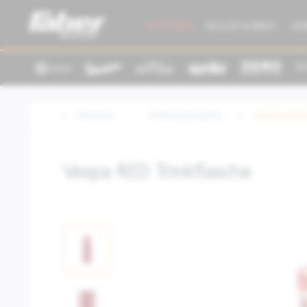
AKTIONEN
ROLLER & BIKES
GE
Übersicht
Kleidung/Zubehör
Merchandisi
Vespa RED Trinkflasche