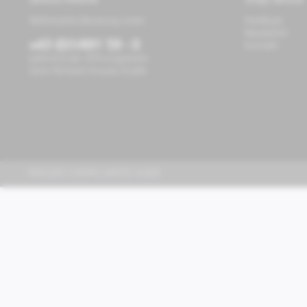
Service Hotline
Shop Service
Telefonische Beratung unter:
Feedback
Newsletter
+43 (0)1/491 59 - 0
Kontakt
während der Öffnungszeiten
Store Richard-Strauss-Straße
PIAGGIO | VESPA | MOTO GUZZI