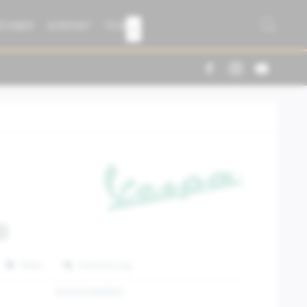
R FABER
KONTAKT
TEAM

0
Teilen
Finanzierung
8L0042MNNRED