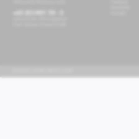
Telefonische Beratung unter:
Feedback
Newsletter
+43 (0)1/491 59 - 0
Kontakt
während der Öffnungszeiten
Store Richard-Strauss-Straße
PIAGGIO | VESPA | MOTO GUZZI