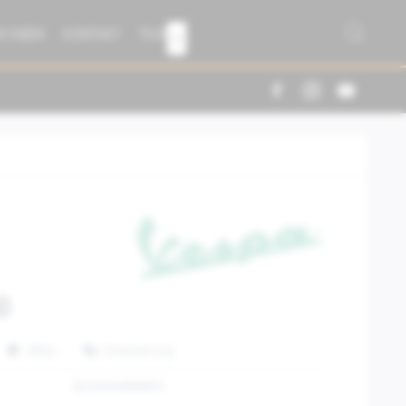
R FABER
KONTAKT
TEAM

0
Teilen
Finanzierung
8L0040MNNRED