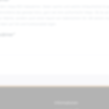
ärmer"
 dem Vespa RED Halswärmer. Dieser warme und weiche Schlauchschal ist perf
ahrerlebnis das gewisse Extra, ganz wie eine authentische Vespa. Ob du au
t nur Wärme, sondern auch einen Hauch von italienischem Stil. Mit seine
 Wert auf Stil und Funktionalität legen.
swärmer"
Informationen