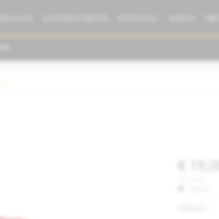
BRAUCHTE
KLEIDUNG/ZUBEHÖR
ERSATZTEILE
SERVICE
ÜBE
ng
€ 19,0
inkl. MwSt.
Merken
Artikel-Nr.: