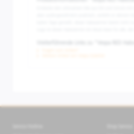
Produktinformationen "Vespa RED Halsw
Entdecke den ultimativen Mix aus Stil und Schutz mit
aber außergewöhnlich praktisch, verleiht er deinem F
kalten Tage genießt, dieser Halswärmer bietet nich
Logo ist dieser Halswärmer ein Must-Have für alle, die
Weiterführende Links zu "Vespa RED Hal
Fragen zum Artikel?
Weitere Artikel von Vespa Zubehör
Service Hotline
Shop Service