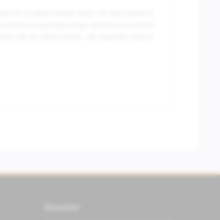
egeln sich in diesem Becher wider, der dazu bestimmt
it seinem einzigartigen Design deine Sinne anspricht
nten Tee am Abend trinkst - die Vespa RED Tasse ist
Newsletter