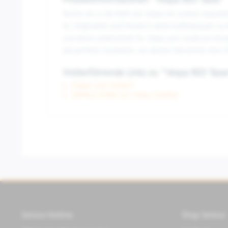
Produktinformationen "Vespa RED Tasse"
Tauche ein in die Welt von Vespa mit unserer exquisi
ist, Originalität und Freude in deine Kaffeepausen zu
und deine Leidenschaft für Vespa zum Ausdruck bringt
das perfekte Accessoire, um deinen Momenten eine Prise
Weiterführende Links zu "Vespa RED Tass
Fragen zum Artikel?
Weitere Artikel von Vespa Zubehör
Service Hotline
Shop Service