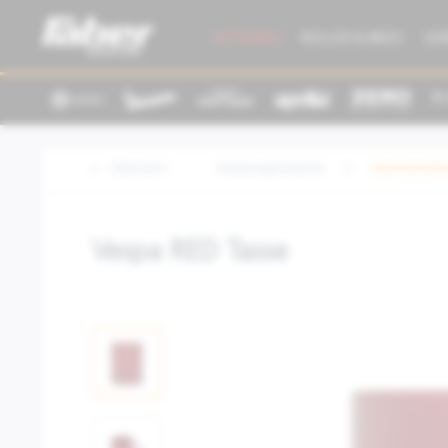
AKTIONEN
ROLLER & BIKES
GE
Übersicht
Kleidung/Zubehör
Merchandisi
Vespa RED Tasse