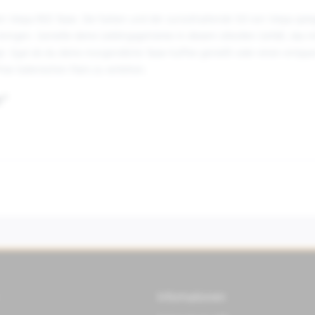
ten Vespa RED Tasse. Die Farben und der zurückhaltende Stil von Vespa spi
 bringen. Genieße deine Lieblingsgetränke in diesem stilvollen Gefäß, das m
. Egal ob du deine morgendliche Tasse Kaffee genießt oder einen entspan
 italienischen Flairs zu verleihen.
e"
Informationen