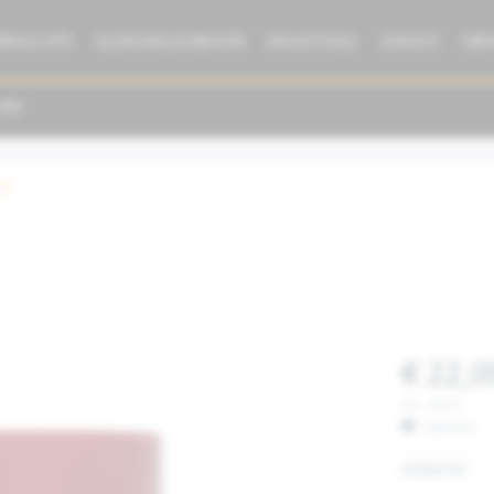
BRAUCHTE
KLEIDUNG/ZUBEHÖR
ERSATZTEILE
SERVICE
ÜBE
ng
€ 22,0
inkl. MwSt.
Merken
Artikel-Nr.: