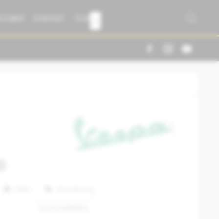
R FABER
KONTAKT
TEAM

0
Teilen
Finanzierung
8L0043MNNRED