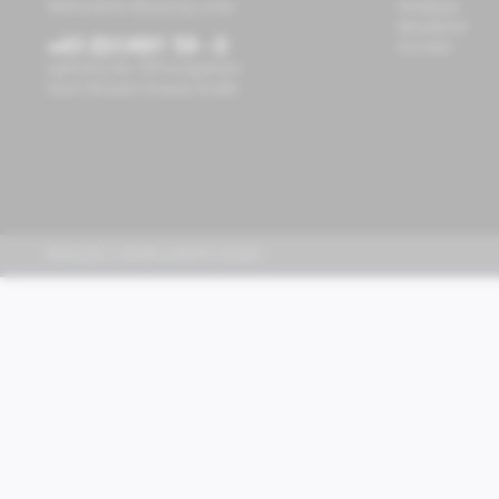
Telefonische Beratung unter:
Feedback
Newsletter
+43 (0)1/491 59 - 0
Kontakt
während der Öffnungszeiten
Store Richard-Strauss-Straße
PIAGGIO | VESPA | MOTO GUZZI