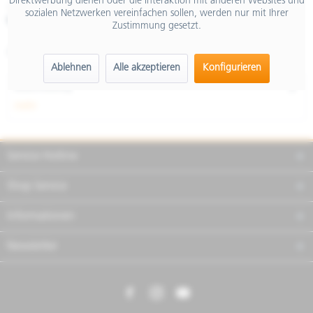
Direktwerbung dienen oder die Interaktion mit anderen Websites und
inkl. MwSt.
sozialen Netzwerken vereinfachen sollen, werden nur mit Ihrer
Merken
Teilen
Finanzierung
Zustimmung gesetzt.
Artikel-Nr.:
BEMNT2.0_UNI
Ablehnen
Alle akzeptieren
Konfigurieren
Beschreibung
mehr
Service Hotline
Shop Service
Informationen
Newsletter