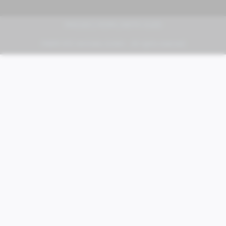
PIAGGIO | VESPA | MOTO GUZZI
FABER KFZ-Vertriebs GmbH - All rights reserved