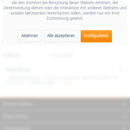
€ 62,99
die den Komfort bei Benutzung dieser Website erhöhen, der
Direktwerbung dienen oder die Interaktion mit anderen Websites und
inkl. MwSt.
sozialen Netzwerken vereinfachen sollen, werden nur mit Ihrer
Zustimmung gesetzt.
Größe
Ablehnen
Alle akzeptieren
Konfigurieren
Merken
Teilen
Finanzierung
Artikel-Nr.:
TU1401560/S
Beschreibung
– Regenschutzjacke – CE PSA 1. Kategorie, gemäß Richtlinie EN
343:2019 – HYDROSCUD®: –...
mehr
Service Hotline
Shop Service
Informationen