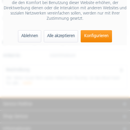
€ 649,00
die den Komfort bei Benutzung dieser Website erhöhen, der
Direktwerbung dienen oder die Interaktion mit anderen Websites und
inkl. MwSt.
sozialen Netzwerken vereinfachen sollen, werden nur mit Ihrer
Zustimmung gesetzt.
Größe
Ablehnen
Alle akzeptieren
Konfigurieren
Merken
Teilen
Finanzierung
Artikel-Nr.:
606995M04JK
Beschreibung
Die Moto Guzzi Tech-Jacke Adventure Touring ist das Must-have
für alle...
mehr
Service Hotline
Shop Service
Informationen