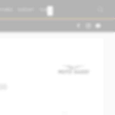
R FABER
KONTAKT
TEAM

00