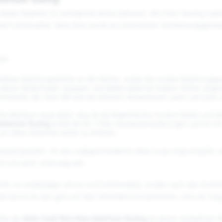
enture Touring"
 idealer Begleiter für aufregende Motorradtouren. Mit ihrem Touring-insp
ende Funktionalität. Diese Hose wurde aus technischem Hochleistungsgewebe
ose:
stellbare Belüftungsschlitze an den Beinen, wobei das vordere Belüftungsp
 deinen Bedürfnissen anpassen und bleibst selbst bei heißem Wetter ange
rmofutter der Hose hält dich bei kühleren Temperaturen warm und kann 
chte Membran sorgt dafür, dass du bei Regenfahrten trocken bleibst und di
dventure Touring
erfüllt die EN 17092 Standardanforderungen und ist mit 
, um deine Sicherheit weiter zu erhöhen.
ndividuell gestaltet, mit den maßgeschneiderten Moto Guzzi Snap-Knöpfen
oll und sicher unterwegs sein.
icht nur erstklassigen Schutz und Funktionalität, sondern auch den Komfor
ität kannst du dich ganz auf dein Fahrerlebnis konzentrieren, ohne dir S
ähle die
Moto Guzzi Tech-Hose Adventure Touring
als deinen verlässlichen B