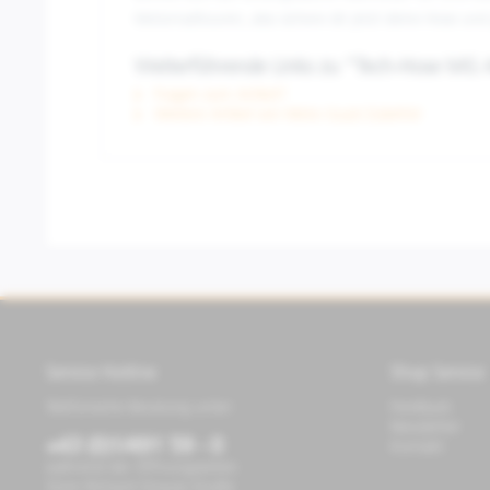
Motorradtouren, also sichere dir jetzt deine Hose und
Weiterführende Links zu "Tech-Hose MG 
Fragen zum Artikel?
Weitere Artikel von Moto Guzzi Zubehör
Service Hotline
Shop Service
Telefonische Beratung unter:
Feedback
Newsletter
+43 (0)1/491 59 - 0
Kontakt
während der Öffnungszeiten
Store Richard-Strauss-Straße