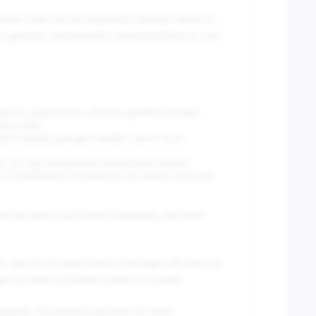
irierten Look und der bequemen Passform bietet sie
 gefertigt, das besonders widerstandsfähig ist und
anel für zusätzlichen Luftstrom geöffnet werden
nehm kühl.
auch separat getragen werden, wenn du es
ch auf das Wesentliche konzentrieren kannst.
CE-zertifizierten Protektoren für Hüften und Knie
 und der Moto Guzzi Brand-Anpassung. Mit ihrem
t, den du für lange Fahrten benötigst. Mit ihren CE-
orgen um deine Sicherheit machen zu müssen.
egleiter. Du verdienst das Beste für deine