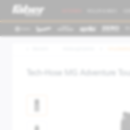
AKTIONEN
ROLLER & BIKES
GE
Übersicht
Kleidung/Zubehör
Schutzbekle
Tech-Hose MG Adventure Tou