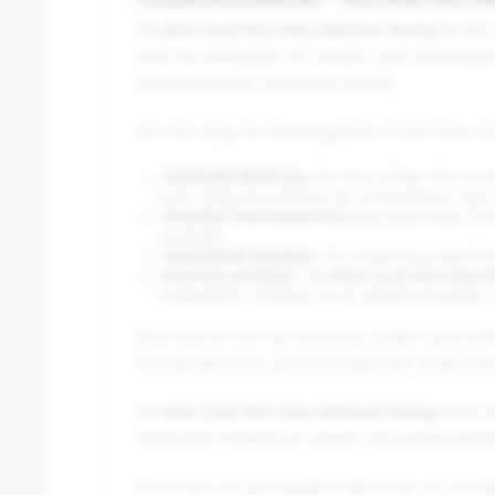
Produktinformationen "Tech-Hose MG Adv
Die
Moto Guzzi Tech-Hose Adventure Touring
ist dein
nicht nur erstklassigen Stil, sondern auch herausrag
dich bei all deinen Abenteuern schützt.
Hier sind einige der herausragenden Vorteile dieser H
Individuelle Belüftung
: Die Hose verfügt über ver
kann. Dadurch kannst du die Luftzirkulation nach
Vielseitige Wärmeisolierung
: Das abnehmbare The
benötigst.
Wasserdichte Membran
: Die integrierte wasserdi
Sicherheit zertifiziert
: Die
Moto Guzzi Tech-Hose A
ausgestattet. Zusätzlich ist sie Airbag-kompatibel
Diese Hose ist nicht nur funktional, sondern auch i
Touring-inspirierten Look wirst du auf der Straße stilv
Die
Moto Guzzi Tech-Hose Adventure Touring
bietet n
zertifizierten Protektoren und der Airbag-Kompatibil
Bereite dich auf unvergessliche Abenteuer vor und w