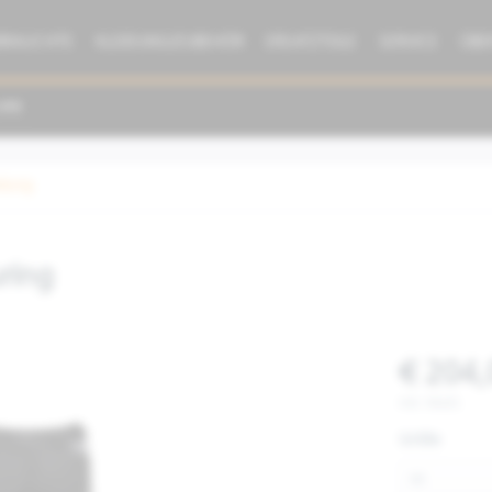
BRAUCHTE
KLEIDUNG/ZUBEHÖR
ERSATZTEILE
SERVICE
ÜBE
idung
ring
€ 204,
inkl. MwSt.
Größe