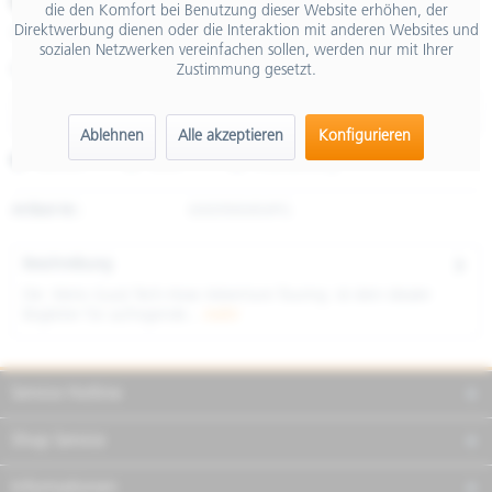
€ 204,00
die den Komfort bei Benutzung dieser Website erhöhen, der
Direktwerbung dienen oder die Interaktion mit anderen Websites und
inkl. MwSt.
sozialen Netzwerken vereinfachen sollen, werden nur mit Ihrer
Zustimmung gesetzt.
Größe
Ablehnen
Alle akzeptieren
Konfigurieren
Merken
Teilen
Finanzierung
Artikel-Nr.:
606996M04PG
Beschreibung
Die Moto Guzzi Tech-Hose Adventure Touring ist dein idealer
Begleiter für aufregende...
mehr
Service Hotline
Shop Service
Informationen