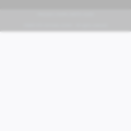
PIAGGIO | VESPA | MOTO GUZZI
FABER KFZ-Vertriebs GmbH - All rights reserved