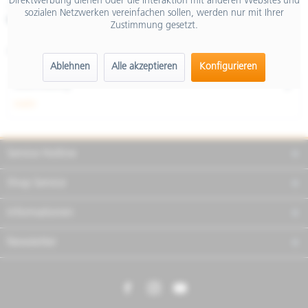
Direktwerbung dienen oder die Interaktion mit anderen Websites und
inkl. MwSt.
sozialen Netzwerken vereinfachen sollen, werden nur mit Ihrer
Merken
Teilen
Finanzierung
Zustimmung gesetzt.
Artikel-Nr.:
2S001044
Ablehnen
Alle akzeptieren
Konfigurieren
Beschreibung
mehr
Service Hotline
Shop Service
Informationen
Newsletter