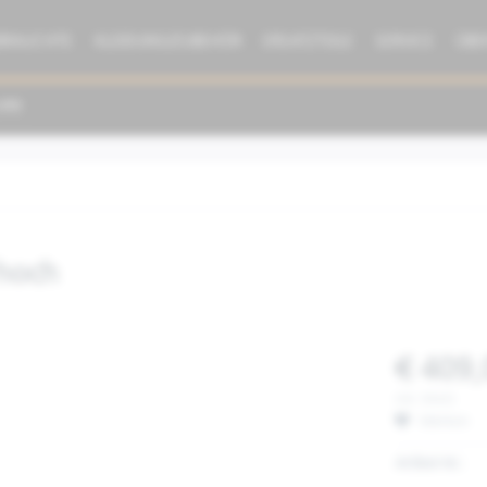
BRAUCHTE
KLEIDUNG/ZUBEHÖR
ERSATZTEILE
SERVICE
ÜBE
 hoch
€ 409,
inkl. MwSt.
Merken
Artikel-Nr.: