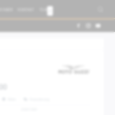
R FABER
KONTAKT
TEAM

00
Teilen
Finanzierung
2S001369