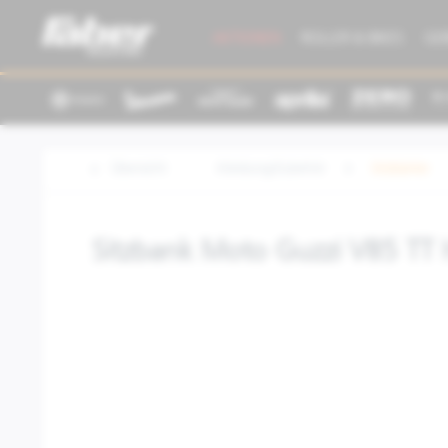
AKTIONEN
ROLLER & BIKES
GE
Übersicht
Kleidung/Zubehör
Sitzbänke
Sitzbank Moto Guzzi V85 TT