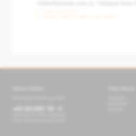
Weiterführende Links zu "Sitzbank Moto 
Fragen zum Artikel?
Weitere Artikel von Moto Guzzi Zubehör
Service Hotline
Shop Service
Telefonische Beratung unter:
Feedback
Newsletter
+43 (0)1/491 59 - 0
Kontakt
während der Öffnungszeiten
Store Richard-Strauss-Straße