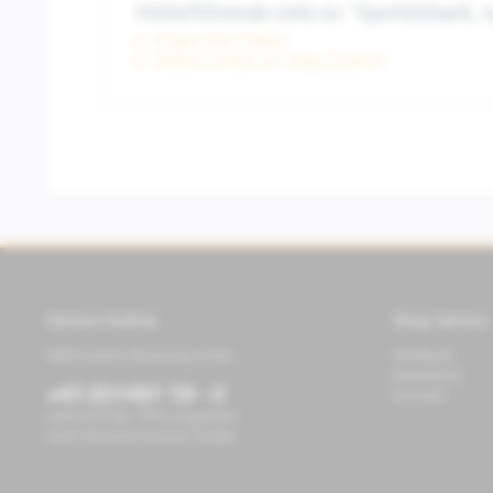
Weiterführende Links zu "Sportsitzbank, 
Fragen zum Artikel?
Weitere Artikel von Vespa Zubehör
Service Hotline
Shop Service
Telefonische Beratung unter:
Feedback
Newsletter
+43 (0)1/491 59 - 0
Kontakt
während der Öffnungszeiten
Store Richard-Strauss-Straße