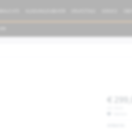
BRAUCHTE
KLEIDUNG/ZUBEHÖR
ERSATZTEILE
SERVICE
ÜBE
€ 299,
inkl. MwSt.
Merken
Artikel-Nr.: