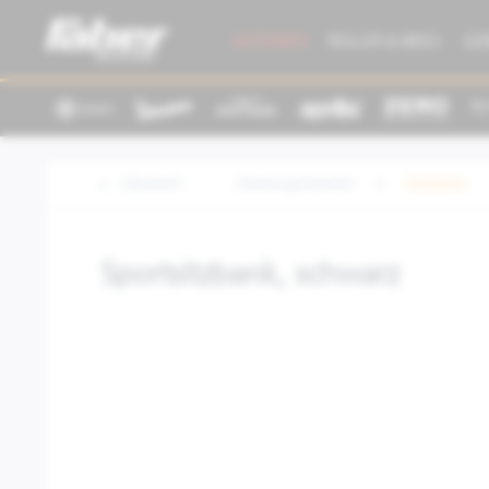
AKTIONEN
ROLLER & BIKES
GE
Übersicht
Kleidung/Zubehör
Sitzbänke
Sportsitzbank, schwarz