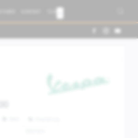
R FABER
KONTAKT
TEAM

00
Teilen
Finanzierung
1B001823