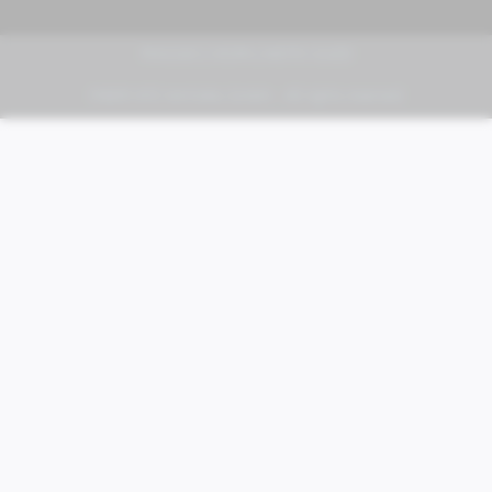
PIAGGIO | VESPA | MOTO GUZZI
FABER KFZ-Vertriebs GmbH - All rights reserved