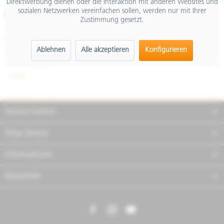
Direktwerbung dienen oder die Interaktion mit anderen Websites und
inkl. MwSt.
sozialen Netzwerken vereinfachen sollen, werden nur mit Ihrer
Merken
Teilen
Finanzierung
Zustimmung gesetzt.
Artikel-Nr.:
1B001823
Ablehnen
Alle akzeptieren
Konfigurieren
Beschreibung
mehr
Service Hotline
Shop Service
Informationen
Newsletter