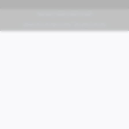
PIAGGIO | VESPA | MOTO GUZZI
FABER KFZ-Vertriebs GmbH - All rights reserved