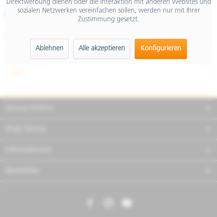
Direktwerbung dienen oder die Interaktion mit anderen Websites und
inkl. MwSt.
sozialen Netzwerken vereinfachen sollen, werden nur mit Ihrer
Merken
Teilen
Finanzierung
Zustimmung gesetzt.
Artikel-Nr.:
605537M014
Ablehnen
Alle akzeptieren
Konfigurieren
Beschreibung
mehr
Service Hotline
Shop Service
Informationen
Newsletter