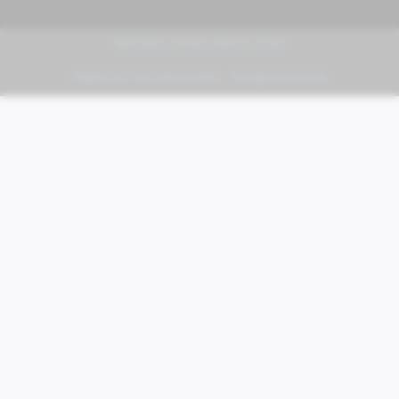
PIAGGIO | VESPA | MOTO GUZZI
FABER KFZ-Vertriebs GmbH - All rights reserved