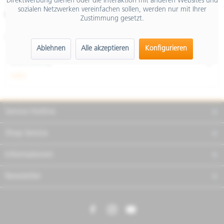
Direktwerbung dienen oder die Interaktion mit anderen Websites und
inkl. MwSt.
sozialen Netzwerken vereinfachen sollen, werden nur mit Ihrer
Merken
Teilen
Finanzierung
Zustimmung gesetzt.
Artikel-Nr.:
606987M
Ablehnen
Alle akzeptieren
Konfigurieren
Beschreibung
mehr
Service Hotline
Shop Service
Informationen
Newsletter