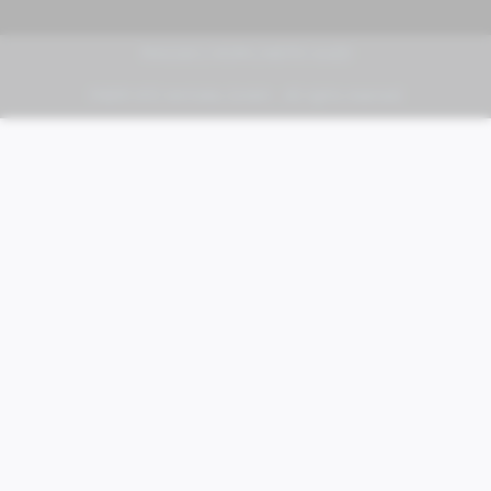
PIAGGIO | VESPA | MOTO GUZZI
FABER KFZ-Vertriebs GmbH - All rights reserved