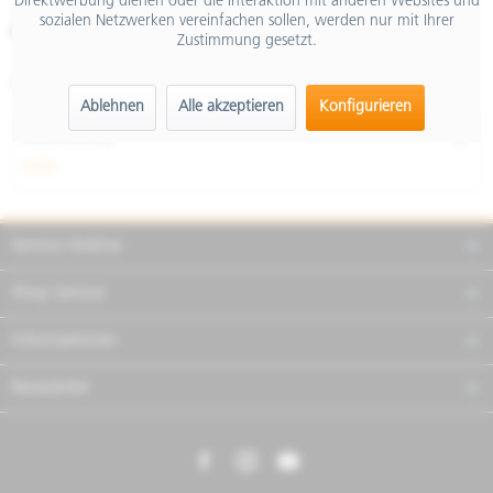
Direktwerbung dienen oder die Interaktion mit anderen Websites und
inkl. MwSt.
sozialen Netzwerken vereinfachen sollen, werden nur mit Ihrer
Merken
Teilen
Finanzierung
Zustimmung gesetzt.
Artikel-Nr.:
2S000341
Ablehnen
Alle akzeptieren
Konfigurieren
Beschreibung
mehr
Service Hotline
Shop Service
Informationen
Newsletter