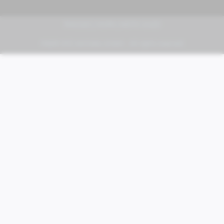
PIAGGIO | VESPA | MOTO GUZZI
FABER KFZ-Vertriebs GmbH - All rights reserved