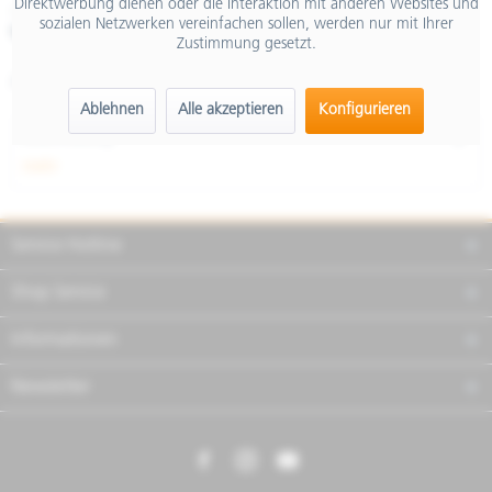
Direktwerbung dienen oder die Interaktion mit anderen Websites und
inkl. MwSt.
sozialen Netzwerken vereinfachen sollen, werden nur mit Ihrer
Merken
Teilen
Finanzierung
Zustimmung gesetzt.
Artikel-Nr.:
2S001169
Ablehnen
Alle akzeptieren
Konfigurieren
Beschreibung
mehr
Service Hotline
Shop Service
Informationen
Newsletter