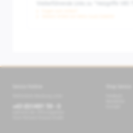
Weiterführende Links zu "Heizgriffe V85 
Fragen zum Artikel?
Weitere Artikel von Moto Guzzi Zubehör
Service Hotline
Shop Service
Telefonische Beratung unter:
Feedback
Newsletter
+43 (0)1/491 59 - 0
Kontakt
während der Öffnungszeiten
Store Richard-Strauss-Straße