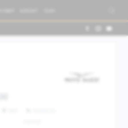
R FABER
KONTAKT
TEAM
00
Teilen
Finanzierung
2S001325