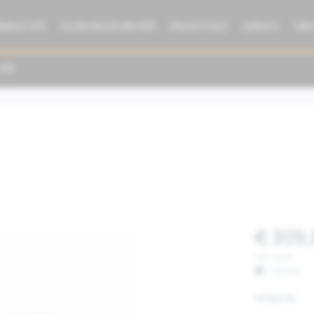
BRAUCHTE
KLEIDUNG/ZUBEHÖR
ERSATZTEILE
SERVICE
ÜBE
€ 309,
inkl. MwSt.
Merken
Artikel-Nr.: