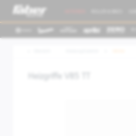
AKTIONEN
ROLLER & BIKES
GE
Übersicht
Kleidung/Zubehör
Winter
Heizgriffe V85 TT