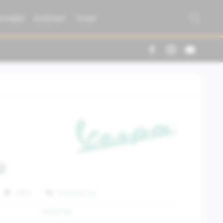
R FABER
KONTAKT
TEAM
0
Teilen
Finanzierung
1B004746