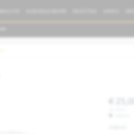
BRAUCHTE
KLEIDUNG/ZUBEHÖR
ERSATZTEILE
SERVICE
ÜBE
hör
€ 25,0
inkl. MwSt.
Merken
Artikel-Nr.: