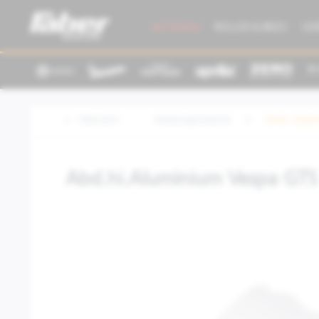
AKTIONEN
ROLLER & BIKES
GE
Übersicht
Kleidung/Zubehör
Sonst. Zube
Abd.hi.Aluminium Vespa GTS