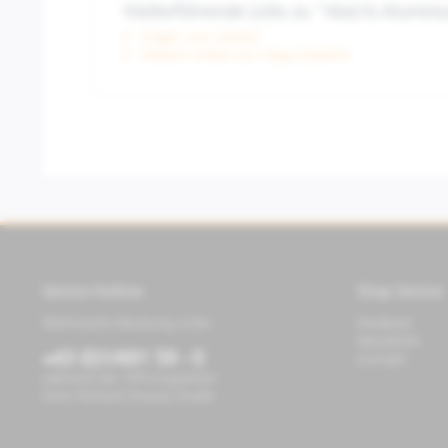
Weiterführende Links zu "Abd.hi.Alumin
Fragen zum Artikel?
Weitere Artikel von Vespa Zubehör
Service Hotline
Shop Service
Telefonische Beratung unter:
Feedback
Newsletter
+43 (0)1/491 59 - 0
Kontakt
während der Öffnungszeiten
Store Richard-Strauss-Straße