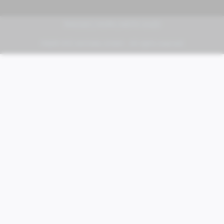
PIAGGIO | VESPA | MOTO GUZZI
FABER KFZ-Vertriebs GmbH - All rights reserved