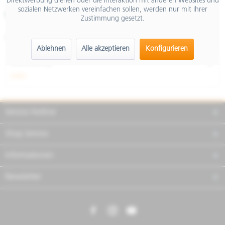
Direktwerbung dienen oder die Interaktion mit anderen Websites und
inkl. MwSt.
sozialen Netzwerken vereinfachen sollen, werden nur mit Ihrer
Merken
Teilen
Finanzierung
Zustimmung gesetzt.
Artikel-Nr.:
CM303405
Ablehnen
Alle akzeptieren
Konfigurieren
Beschreibung
mehr
Service Hotline
Shop Service
Informationen
Newsletter