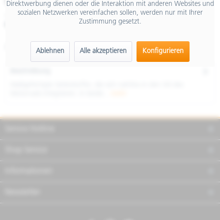
€ 1.050,00
Direktwerbung dienen oder die Interaktion mit anderen Websites und
sozialen Netzwerken vereinfachen sollen, werden nur mit Ihrer
inkl. MwSt.
Zustimmung gesetzt.
Merken
Teilen
Finanzierung
Artikel-Nr.:
2S002251
Ablehnen
Alle akzeptieren
Konfigurieren
Beschreibung
Maßgefertigte Seitenkoffer, die sich nahtlos in den Stil des
Motorrads integrieren. In beide...
mehr
Service Hotline
Shop Service
Informationen
Newsletter