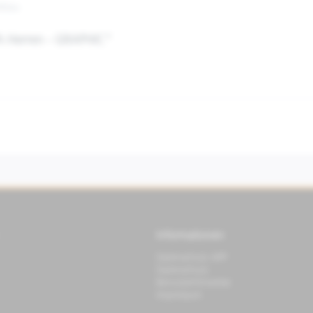
lblau
PA Herren - GRAPHIC"
Informationen
Datenschutz APP
Datenschutz
Benutzerhinweise
Impressum