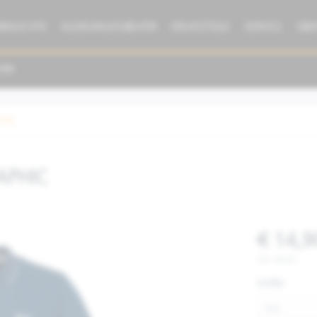
BRAUCHTE
KLEIDUNG/ZUBEHÖR
ERSATZTEILE
SERVICE
ÜBE
dung
RAPHIC
€ 14,9
inkl. MwSt.
Größe