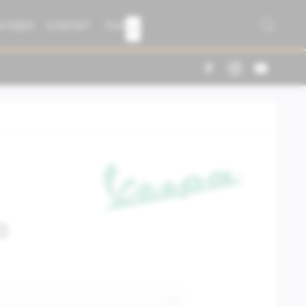
R FABER
KONTAKT
TEAM

0