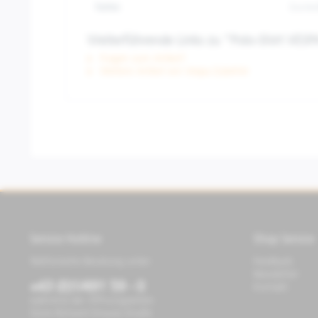
Farbe:
Dunke
Weiterführende Links zu "Polo-Shirt VES
Fragen zum Artikel?
Weitere Artikel von Vespa Zubehör
Service Hotline
Shop Service
Telefonische Beratung unter:
Feedback
Newsletter
+43 (0)1/491 59 - 0
Kontakt
während der Öffnungszeiten
Store Richard-Strauss-Straße