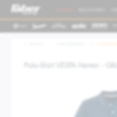
AKTIONEN
ROLLER & BIKES
GE
Übersicht
Kleidung/Zubehör
Textilbeklei
Polo-Shirt VESPA Herren - G