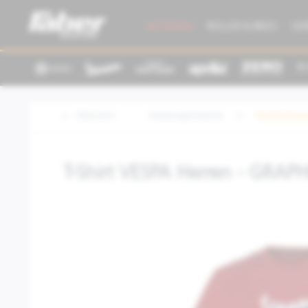
AKTIONEN
ROLLER & BIKES
GE
Übersicht
Kleidung/Zubehör
Textilbeklei
T-Shirt VESPA Herren - GRAP