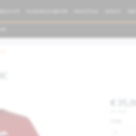
BRAUCHTE
KLEIDUNG/ZUBEHÖR
ERSATZTEILE
SERVICE
ÜBE
dung
HIC
€ 35,0
inkl. MwSt.
Größe