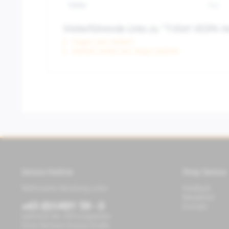
Farbe:
Rot
Weiterführende Links zu "T-Shirt VESPA 
Fragen zum Artikel?
Weitere Artikel von Vespa Zubehör
Service Hotline
Shop Service
Telefonische Beratung unter:
Feedback
Newsletter
+43 (0)1/491 59 - 0
Kontakt
während der Öffnungszeiten
Store Richard-Strauss-Straße