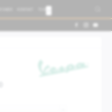
R FABER
KONTAKT
TEAM

0