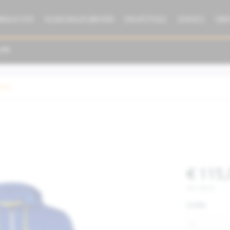
BRAUCHTE
KLEIDUNG/ZUBEHÖR
ERSATZTEILE
SERVICE
ÜBE
dung
€ 115,
inkl. MwSt.
Größe