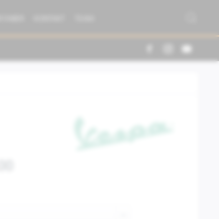
R FABER
KONTAKT
TEAM
00