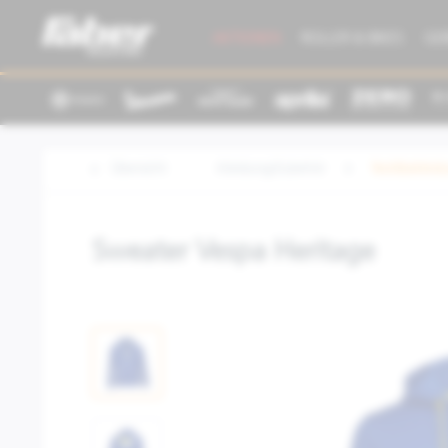
AKTIONEN
ROLLER & BIKES
GE
Übersicht
Kleidung/Zubehör
Textilbeklei
Sweater Vespa Heritage