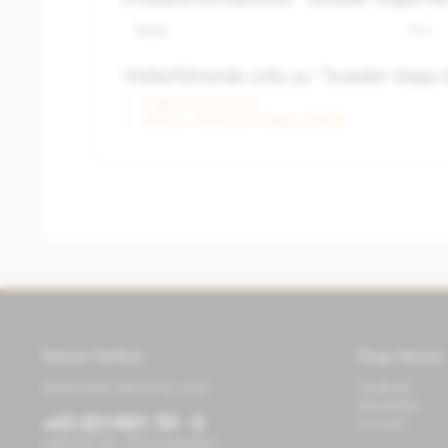
Produktinformationen "Sweater Vespa He
Farbe:
Blau
Weiterführende Links zu "Sweater Vespa 
Fragen zum Artikel?
Weitere Artikel von Vespa Zubehör
Service Hotline
Shop Service
Telefonische Beratung unter:
Feedback
Newsletter
+43 (0)1/491 59 - 0
Kontakt
während der Öffnungszeiten