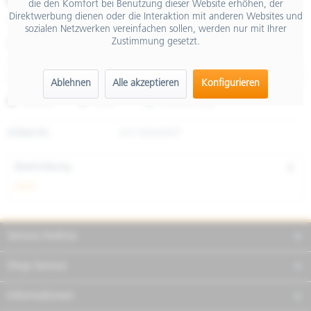
€ 29,90
die den Komfort bei Benutzung dieser Website erhöhen, der
Direktwerbung dienen oder die Interaktion mit anderen Websites und
inkl. MwSt.
sozialen Netzwerken vereinfachen sollen, werden nur mit Ihrer
Zustimmung gesetzt.
Größe
Ablehnen
Alle akzeptieren
Konfigurieren
Merken
Teilen
Finanzierung
Artikel-Nr.:
607180M06PT
Beschreibung
mehr
Service Hotline
Shop Service
Informationen