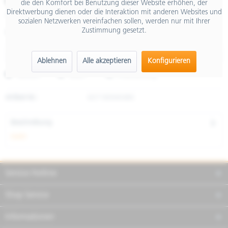
€ 29,90
die den Komfort bei Benutzung dieser Website erhöhen, der
Direktwerbung dienen oder die Interaktion mit anderen Websites und
inkl. MwSt.
sozialen Netzwerken vereinfachen sollen, werden nur mit Ihrer
Zustimmung gesetzt.
Größe
Ablehnen
Alle akzeptieren
Konfigurieren
Merken
Teilen
Finanzierung
Artikel-Nr.:
607180M04BK
Beschreibung
mehr
Service Hotline
Shop Service
Informationen