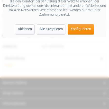
€ 29,90
die den Komfort bei Benutzung dieser Website erhöhen, der
Direktwerbung dienen oder die Interaktion mit anderen Websites und
inkl. MwSt.
sozialen Netzwerken vereinfachen sollen, werden nur mit Ihrer
Zustimmung gesetzt.
Größe
Ablehnen
Alle akzeptieren
Konfigurieren
Merken
Teilen
Finanzierung
Artikel-Nr.:
607180M05BK
Beschreibung
mehr
Service Hotline
Shop Service
Informationen