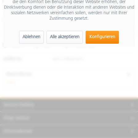
€ 42,00
die den Komfort bei Benutzung dieser Website erhöhen, der
Direktwerbung dienen oder die Interaktion mit anderen Websites und
inkl. MwSt.
sozialen Netzwerken vereinfachen sollen, werden nur mit Ihrer
Zustimmung gesetzt.
Größe
Ablehnen
Alle akzeptieren
Konfigurieren
Merken
Teilen
Finanzierung
Artikel-Nr.:
607179M03APT
Beschreibung
mehr
Service Hotline
Shop Service
Informationen