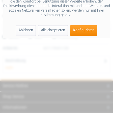
€ 4,90
die den Komfort bei Benutzung dieser Website erhöhen, der
Direktwerbung dienen oder die Interaktion mit anderen Websites und
inkl. MwSt.
sozialen Netzwerken vereinfachen sollen, werden nur mit Ihrer
Zustimmung gesetzt.
Größe
Ablehnen
Alle akzeptieren
Konfigurieren
Merken
Teilen
Finanzierung
Artikel-Nr.:
607179M01CBK
Beschreibung
mehr
Service Hotline
Shop Service
Informationen