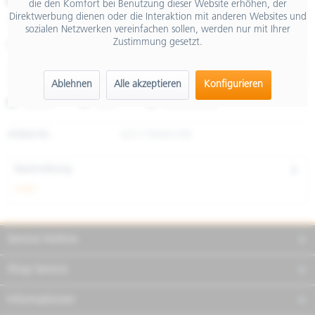
€ 4,90
die den Komfort bei Benutzung dieser Website erhöhen, der
Direktwerbung dienen oder die Interaktion mit anderen Websites und
inkl. MwSt.
sozialen Netzwerken vereinfachen sollen, werden nur mit Ihrer
Zustimmung gesetzt.
Größe
Ablehnen
Alle akzeptieren
Konfigurieren
Merken
Teilen
Finanzierung
Artikel-Nr.:
607179M05CBK
Beschreibung
mehr
Service Hotline
Shop Service
Informationen