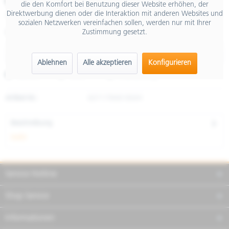
€ 4,90
die den Komfort bei Benutzung dieser Website erhöhen, der
Direktwerbung dienen oder die Interaktion mit anderen Websites und
inkl. MwSt.
sozialen Netzwerken vereinfachen sollen, werden nur mit Ihrer
Zustimmung gesetzt.
Größe
Ablehnen
Alle akzeptieren
Konfigurieren
Merken
Teilen
Finanzierung
Artikel-Nr.:
607179M01BWH
Beschreibung
mehr
Service Hotline
Shop Service
Informationen