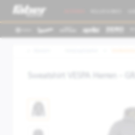
AKTIONEN
ROLLER & BIKES
GE
Übersicht
Kleidung/Zubehör
Textilbeklei
Sweatshirt VESPA Herren - G