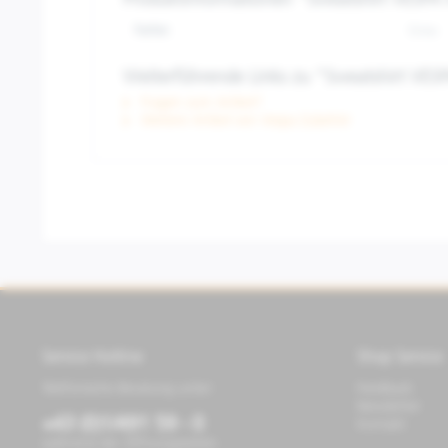
Produktinformationen "Sweatshirt VESPA
Farbe:
Grau
Weiterführende Links zu "Sweatshirt VES
Fragen zum Artikel?
Weitere Artikel von Vespa Zubehör
Service Hotline
Shop Service
Telefonische Beratung unter:
Feedback
Newsletter
+43 (0)1/491 59 - 0
Kontakt
während der Öffnungszeiten