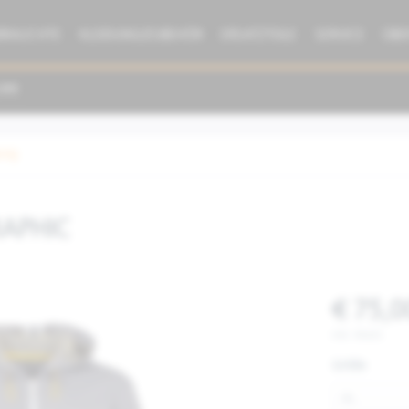
BRAUCHTE
KLEIDUNG/ZUBEHÖR
ERSATZTEILE
SERVICE
ÜBE
dung
RAPHIC
€ 75,0
inkl. MwSt.
Größe